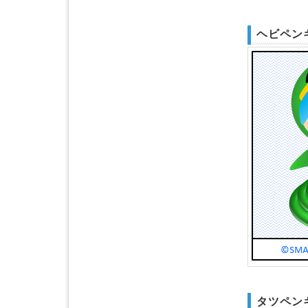
ヘビペン
タツペン